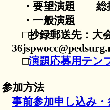
・要望演題 総排
・一般演題
□抄録郵送先：大
36jspwocc@pedsurg.m
□
演題応募用テンプ
参加方法
事前参加申し込み・